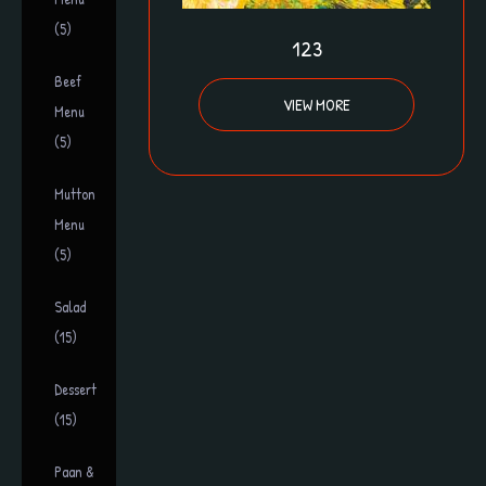
(5)
123
Beef
VIEW MORE
Menu
(5)
Mutton
Menu
(5)
Salad
(15)
Dessert
(15)
Paan &